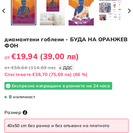
диамантени гоблени - БУДА НА ОРАНЖЕВ
ФОН
€19,94
(39,00 лв)
от
от
€58,64
(114,69 лв)
с ДДС
Cпестявате
€38,70
(75,69 лв)
(66 %)
Експресно изпращане в рамките на 24 часа
В наличност
Размер
40x50 cm без рамка и без опъване на платното