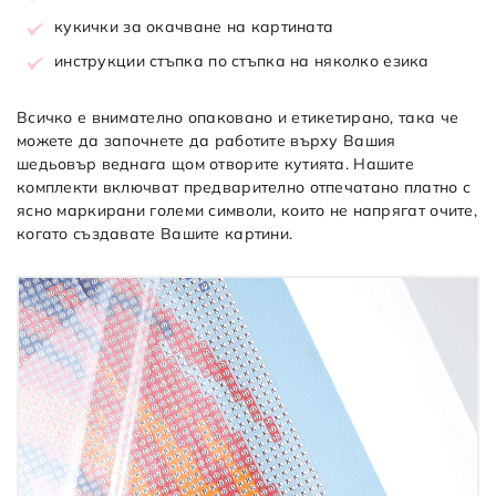
кукички за окачване на картината
инструкции стъпка по стъпка на няколко езика
Всичко е внимателно опаковано и етикетирано, така че
можете да започнете да работите върху Вашия
шедьовър веднага щом отворите кутията. Нашите
комплекти включват предварително отпечатано платно с
ясно маркирани големи символи, които не напрягат очите,
когато създавате Вашите картини.