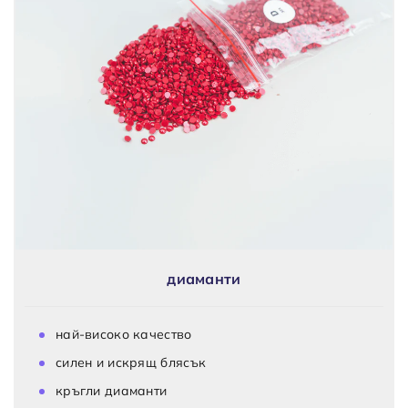
диаманти
най-високо качество
силен и искрящ блясък
кръгли диаманти