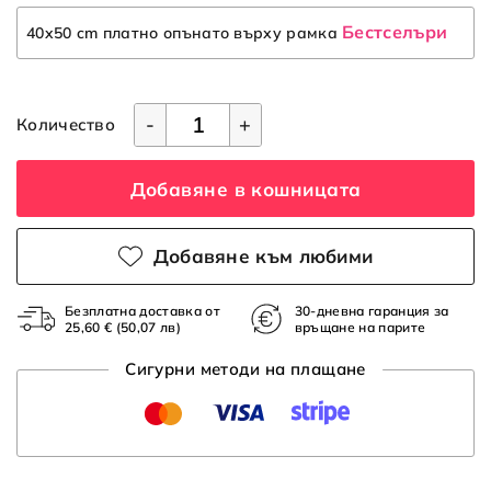
Бестселъри
40x50 cm платно опънато върху рамка
-
+
Количество
Добавяне в кошницата
Добавяне към любими
Безплатна доставка от
30-дневна гаранция за
25,60 €
(50,07 лв)
връщане на парите
Сигурни методи на плащане