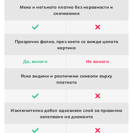
Меко и негънато платно без неравности и
смачквания
Прозрачно фолио, през което се вижда цялата
картина
Да, винаги
Не винаги
Ясно видими и различими символи върху
платното
Изключително дебел адхезивен слой за правилно
залепване на диаманта