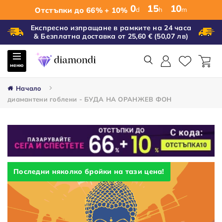
0
:
15
:
10
Отстъпки до 66% + 10%
d
h
m
Експресно изпращане в рамките на 24 часа
& Безплатна доставка от 25,60 €
(50,07 лв)
меню
Начало
диамантени гоблени - БУДА НА ОРАНЖЕВ ФОН
Последни няколко бройки на тази цена!