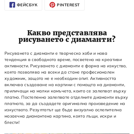
ФЕЙСБУК
PINTEREST
Какво представлява
рисуването с диаманти?
Рисуването с диаманти е творческо хоби и нова
тенденция в свободното време, посветено на креативи
активности. Рисуването с диаманти е форма на изкуство,
която позволява на всеки да стане професионален
художник, защото не е необходим опит. Активността
включва създаване на картини с помощта на диаманти,
приличащи на малки камъчета, които се залепват върху
платно. Постепенно залепвате отделните диаманти върху
платното, за да създадете оригинално произведение на
изкуството. Резултатът ще бъде визуално ослепителна
мозаечна диамантена картина, която лъщи, искри и
блести!