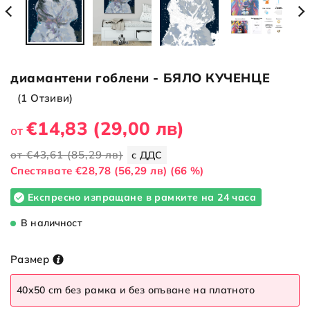
диамантени гоблени - БЯЛО КУЧЕНЦЕ
(1 Отзиви)
€14,83
(29,00 лв)
от
от
€43,61
(85,29 лв)
с ДДС
Cпестявате
€28,78
(56,29 лв)
(66 %)
Експресно изпращане в рамките на 24 часа
В наличност
Размер
40x50 cm без рамка и без опъване на платното