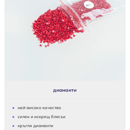
диаманти
най-високо качество
силен и искрящ блясък
кръгли диаманти