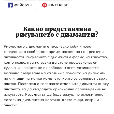
ФЕЙСБУК
PINTEREST
Какво представлява
рисуването с диаманти?
Рисуването с диаманти е творческо хоби и нова
тенденция в свободното време, посветено на креативи
активности. Рисуването с диаманти е форма на изкуство,
която позволява на всеки да стане професионален
художник, защото не е необходим опит. Активността
включва създаване на картини с помощта на диаманти,
приличащи на малки камъчета, които се залепват върху
платно. Постепенно залепвате отделните диаманти върху
платното, за да създадете оригинално произведение на
изкуството. Резултатът ще бъде визуално ослепителна
мозаечна диамантена картина, която лъщи, искри и
блести!