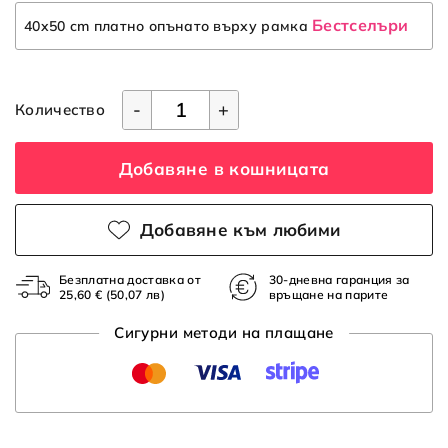
Бестселъри
40x50 cm платно опънато върху рамка
-
+
Количество
Добавяне в кошницата
Добавяне към любими
Безплатна доставка от
30-дневна гаранция за
25,60 €
(50,07 лв)
връщане на парите
Сигурни методи на плащане