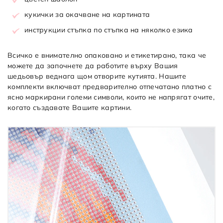
кукички за окачване на картината
инструкции стъпка по стъпка на няколко езика
Всичко е внимателно опаковано и етикетирано, така че
можете да започнете да работите върху Вашия
шедьовър веднага щом отворите кутията. Нашите
комплекти включват предварително отпечатано платно с
ясно маркирани големи символи, които не напрягат очите,
когато създавате Вашите картини.