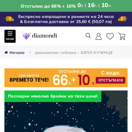
0
16
10
Отстъпки до 66% + 10%
d
h
m
Експресно изпращане в рамките на 24 часа
& Безплатна доставка от 25,60 €
(50,07 лв)
меню
Начало
диамантени гоблени - БЯЛО КУЧЕНЦЕ
Последни няколко бройки на тази цена!