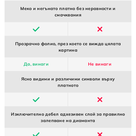
Меко и негънато платно без неравности и
смачквания
Прозрачно фолио, през което се вижда цялата
картина
Да, винаги
Не винаги
Ясно видими и различими символи върху
платното
Изключително дебел адхезивен слой за правилно
залепване на диаманта